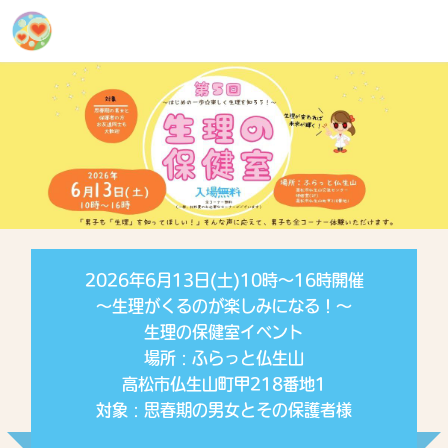
2026年6月13日(土)10時～16時開催
～生理がくるのが楽しみになる！～
生理の保健室イベント
場所：ふらっと仏生山
高松市仏生山町甲218番地1
対象：思春期の男女とその保護者様